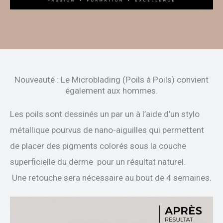
Nouveauté : Le Microblading (Poils à Poils) convient
également aux hommes.
Les poils sont dessinés un par un à l’aide d’un stylo
métallique pourvus de nano-aiguilles qui permettent
de placer des pigments colorés sous la couche
superficielle du derme pour un résultat naturel.
Une retouche sera nécessaire au bout de 4 semaines.